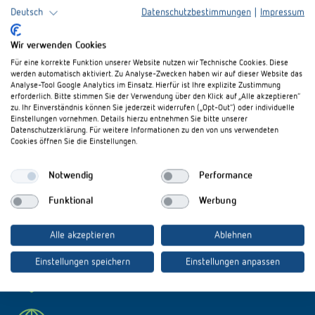
gefällig?
Deutsch
Datenschutzbestimmungen
|
Impressum
Abonnieren Sie unseren Newsletter!
Wir verwenden Cookies
Für eine korrekte Funktion unserer Website nutzen wir Technische Cookies. Diese
werden automatisch aktiviert. Zu Analyse-Zwecken haben wir auf dieser Website das
zum Newsletter anmelden
Analyse-Tool Google Analytics im Einsatz. Hierfür ist Ihre explizite Zustimmung
erforderlich. Bitte stimmen Sie der Verwendung über den Klick auf „Alle akzeptieren“
zu. Ihr Einverständnis können Sie jederzeit widerrufen („Opt-Out“) oder individuelle
Einstellungen vornehmen. Details hierzu entnehmen Sie bitte unserer
Datenschutzerklärung. Für weitere Informationen zu den von uns verwendeten
Cookies öffnen Sie die Einstellungen.
Notwendig
Performance
Theben AG
Funktional
Werbung
Support
Alle akzeptieren
Ablehnen
Einstellungen speichern
Einstellungen anpassen
Zahlung & Versand