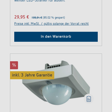
weißer LED-Strahler für außen.
Nachlaufzeit passt sich dem Benutzerverhalten an.
Der Präsenzmelder besitzt eine Mischlichtmessung
und eignet sich zur Schaltung folgender
29,95 €
199,94 €
(85.02 % gespart)
Lampentypen: Fluoreszenzlampen (FL/PL),
Preise inkl. MwSt. / gültig solange der Vorrat reicht
Halogen- und Glühlampen sowie LEDs. Der
quadratische Erfassungsbereich ermöglicht eine
In den Warenkorb
sichere und einfache Planung. Der Testbetrieb
dient der Überprüfung des Erfassungsbereichs und
der Installation. Die Einstellung der Parameter
erfolgt wahlweise über Potenziometer oder über
die optional erhältliche Service-Fernbedienung
%
SendoPro 868-A.
inkl. 3 Jahre Garantie