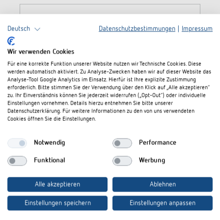
%
Deutsch
Datenschutzbestimmungen
|
Impressum
inkl. 3 Jahre Garantie
Wir verwenden Cookies
Für eine korrekte Funktion unserer Website nutzen wir Technische Cookies. Diese
werden automatisch aktiviert. Zu Analyse-Zwecken haben wir auf dieser Website das
Analyse-Tool Google Analytics im Einsatz. Hierfür ist Ihre explizite Zustimmung
erforderlich. Bitte stimmen Sie der Verwendung über den Klick auf „Alle akzeptieren“
zu. Ihr Einverständnis können Sie jederzeit widerrufen („Opt-Out“) oder individuelle
Einstellungen vornehmen. Details hierzu entnehmen Sie bitte unserer
Datenschutzerklärung. Für weitere Informationen zu den von uns verwendeten
Cookies öffnen Sie die Einstellungen.
Durchschnittliche Bewertung von 5 von 5 Sternen
theLeda P12L AL
Notwendig
Performance
Funktional
Werbung
Aluminium-Optik LED-Strahler für außen.
Alle akzeptieren
Ablehnen
29,95 €
199,94 €
(85.02 % gespart)
Einstellungen speichern
Einstellungen anpassen
Preise inkl. MwSt. / gültig solange der Vorrat reicht