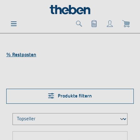
alt springen
% Restposten
Produkte filtern