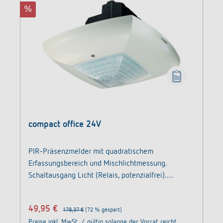
%
compact office 24V
PIR-Präsenzmelder mit quadratischem
Erfassungsbereich und Mischlichtmessung.
Schaltausgang Licht (Relais, potenzialfrei).
Schaltausgang Präsenz (Relais, potenzialfrei).
Automatische Steuerung von Beleuchtung und HKL
49,95 €
178,37 €
(72 % gespart)
sowie Funktion Raumüberwachung.
Preise inkl. MwSt. / gültig solange der Vorrat reicht