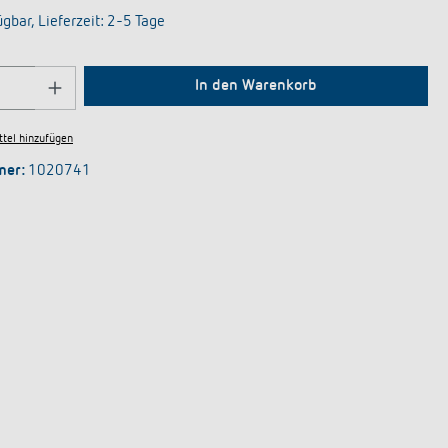
gbar, Lieferzeit: 2-5 Tage
Anzahl: Gib den gewünschten Wert ein oder be
In den Warenkorb
tel hinzufügen
mer:
1020741