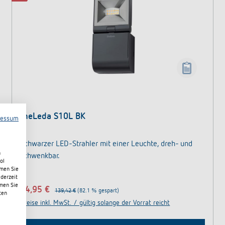
theLeda S10L BK
ressum
Schwarzer LED-Strahler mit einer Leuchte, dreh- und
n
schwenkbar.
ol
mmen Sie
ederzeit
hmen Sie
24,95 €
139,42 €
(82.1 % gespart)
ten
Preise inkl. MwSt. / gültig solange der Vorrat reicht