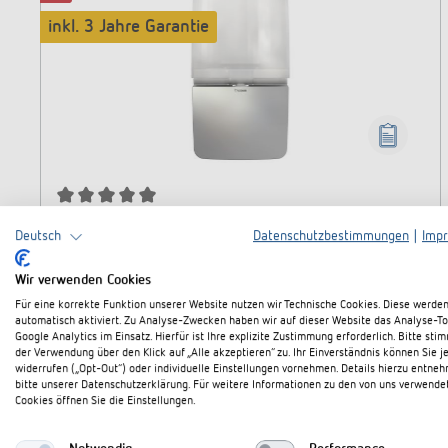
inkl. 3 Jahre Garantie
Durchschnittliche Bewertung von 5 von 5 Sternen
theLeda P12L AL
Deutsch
Datenschutzbestimmungen
|
Imp
Wir verwenden Cookies
Aluminium-Optik LED-Strahler für außen.
Für eine korrekte Funktion unserer Website nutzen wir Technische Cookies. Diese werde
automatisch aktiviert. Zu Analyse-Zwecken haben wir auf dieser Website das Analyse-To
Google Analytics im Einsatz. Hierfür ist Ihre explizite Zustimmung erforderlich. Bitte sti
29,95 €
der Verwendung über den Klick auf „Alle akzeptieren“ zu. Ihr Einverständnis können Sie j
199,94 €
(85.02 % gespart)
widerrufen („Opt-Out“) oder individuelle Einstellungen vornehmen. Details hierzu entne
Preise inkl. MwSt. / gültig solange der Vorrat reicht
bitte unserer Datenschutzerklärung. Für weitere Informationen zu den von uns verwende
Cookies öffnen Sie die Einstellungen.
In den Warenkorb