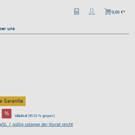
0,00 €*
ber uns
re Garantie
%
199,94 €
(85.02 % gespart)
wSt. / gültig solange der Vorrat reicht