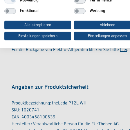
Notwendig
Performance
Funktional
Werbung
Alle akzeptieren
Ablehnen
Einstellungen speichern
Einstellungen anpassen
Für die Rückgabe von Elektro-Altgeräten klicken Sie bitte
hier
.
Angaben zur Produktsicherheit
Produktbezeichnung: theLeda P12L WH
SKU: 1020741
EAN: 4003468100639
Hersteller/ Verantwortliche Person für die EU: Theben AG