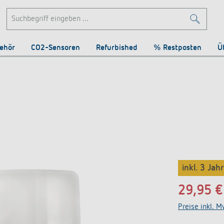
ehör
CO2-Sensoren
Refurbished
% Restposten
Ü
inkl. 3 Jah
29,95 €
Preise inkl. M