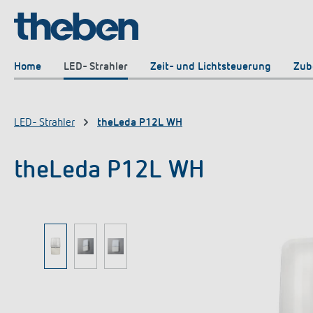
springen
Zur Hauptnavigation springen
Home
LED- Strahler
Zeit- und Lichtsteuerung
Zub
LED- Strahler
theLeda P12L WH
theLeda P12L WH
Bildergalerie überspringen