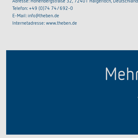
Adresse: Hohenbergstraße 32, 72401 Haigerloch, Deutschland
Telefon: +49 (0)74 74/ 692-0
E-Mail: info@theben.de
Internetadresse: www.theben.de
Mehr