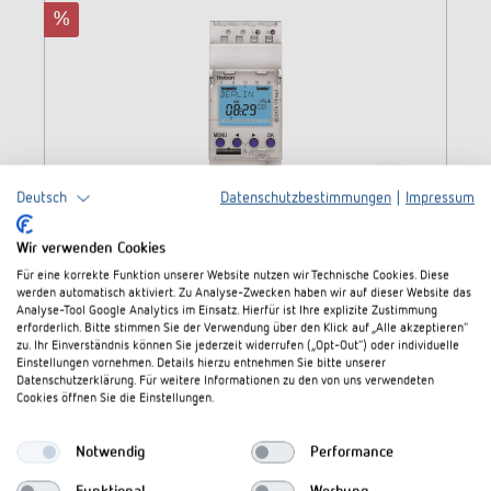
%
Deutsch
Datenschutzbestimmungen
|
Impressum
Wir verwenden Cookies
Für eine korrekte Funktion unserer Website nutzen wir Technische Cookies. Diese
SELEKTA 170 top3 Refurbished
werden automatisch aktiviert. Zu Analyse-Zwecken haben wir auf dieser Website das
Analyse-Tool Google Analytics im Einsatz. Hierfür ist Ihre explizite Zustimmung
erforderlich. Bitte stimmen Sie der Verwendung über den Klick auf „Alle akzeptieren“
zu. Ihr Einverständnis können Sie jederzeit widerrufen („Opt-Out“) oder individuelle
Digitale 1-Kanal Zeitschaltuhr mit Astroprogramm
Einstellungen vornehmen. Details hierzu entnehmen Sie bitte unserer
und Wochenprogramm "Refurbished"
Datenschutzerklärung. Für weitere Informationen zu den von uns verwendeten
Cookies öffnen Sie die Einstellungen.
109,95 €
255,33 €
(56.94 % gespart)
Notwendig
Performance
Preise inkl. MwSt. / gültig solange der Vorrat reicht