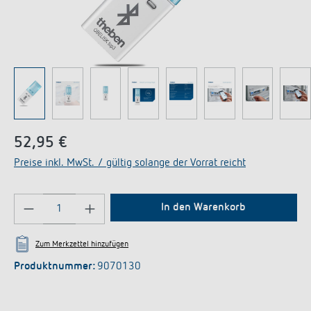
52,95 €
Preise inkl. MwSt. / gültig solange der Vorrat reicht
Produkt Anzahl: Gib den gewünschten Wert ein 
In den Warenkorb
Zum Merkzettel hinzufügen
Produktnummer:
9070130