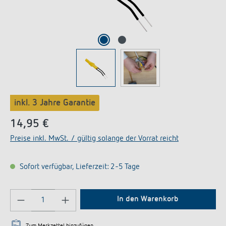
inkl. 3 Jahre Garantie
14,95 €
Preise inkl. MwSt. / gültig solange der Vorrat reicht
Sofort verfügbar, Lieferzeit: 2-5 Tage
Produkt Anzahl: Gib den gewünschten Wert ein 
In den Warenkorb
Zum Merkzettel hinzufügen