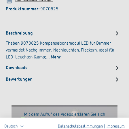
Produktnummer:
9070825
Beschreibung
Theben 9070825 Kompensationsmodul LED für Dimmer
vermeidet Nachglimmen, Nachleuchten, Flackern, ideal für
LED-Leuchten &amp;…
Mehr
Downloads
Bewertungen
Mit dem Aufruf des Videos erklären Sie sich
einverstanden, dass Ihre Daten an YouTube
Deutsch
Datenschutzbestimmungen
|
Impressum
übermittelt werden und das Sie die